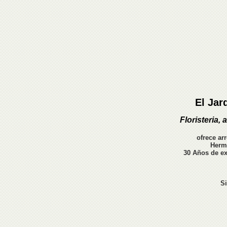
El Jar
Floristeria,
a
ofrece ar
Hermo
30 Años de ex
S