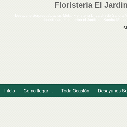
Floristería El Jar
Desayuno Sorpresa Acacías Meta, Floristería El Jardín de Sandra Mén
floristerias, Floristeríaa el Jardín de Sandra Mend
S
Inicio
Como llegar ...
Toda Ocasión
Desayunos So