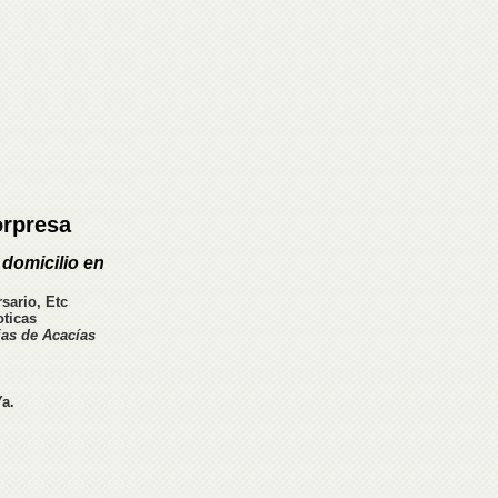
orpresa
domicilio en
sario, Etc
ticas
ias de Acacías
a.