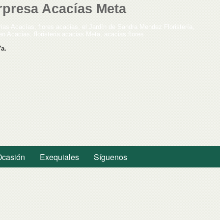
rpresa Acacías Meta
ias Acacías, flores acacias, el Jardín de Sandra Mendez Floristería,
en Acacias, floristeria acacias Meta, acacias flores
a.
Ocasión
Exequiales
Síguenos