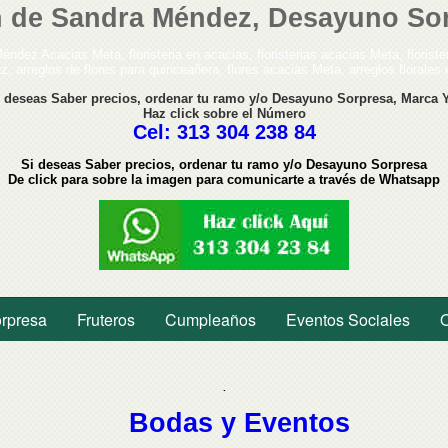
dín de Sandra Méndez, Desayuno So
dez Acacias Meta, floristeria en acacias, floristerias acacias Meta, florister
ez, arreglos de flores para quinceañera, flores acacias Meta, arreglos florales 
i deseas Saber
precios,
ordenar tu ramo y/o Desayuno Sorpresa, Marca Y
Haz click sobre el Número
Cel: 313 304 238 84
Si deseas Saber
precios,
ordenar tu ramo y/o Desayuno
Sorpresa
De click para sobre la imagen para comunicarte a través de Whatsapp
rpresa
Fruteros
Cumpleaños
Eventos Sociales
.
Bodas y Eventos