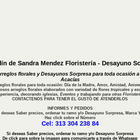
dín de Sandra Mendez Floristería - Desayuno S
rreglos florales y Desayunos Sorpresa para toda ocasión a 
Acacías
reglos florales para toda ocasión: Día de la Madre, Amor, Amistad, Aniver
sos arreglos florales elaborados con variedad de flores
tropicales
y exo
periencia
, decorando iglesias, Eventos y trabajando para otras Florister
CONTACTENOS PARA TENER EL GUSTO DE ATENDERLOS
INFORMES Y PEDIDOS
i deseas Saber
precios,
ordenar tu ramo y/o Desayuno Sorpresa, Marca Y
Haz click sobre el Número
Cel: 313 304 238 84
Si deseas Saber
precios,
ordenar tu ramo y/o Desayuno
Sorpresa
De click para sobre la imagen para comunicarte a través de Whatsapp